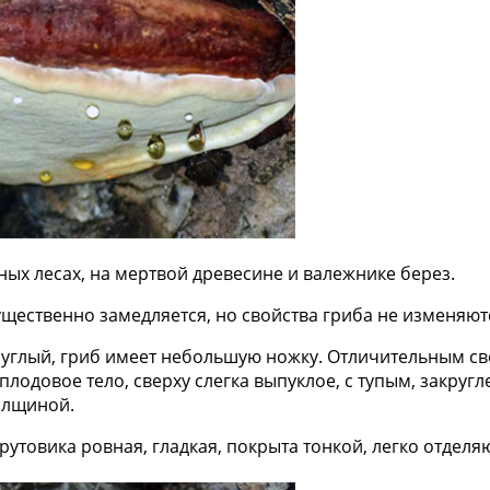
ных лесах, на мертвой древесине и валежнике берез.
ущественно замедляется, но свойства гриба не изменяют
руглый, гриб имеет небольшую ножку. Отличительным с
одовое тело, сверху слегка выпуклое, с тупым, закругл
толщиной.
трутовика ровная, гладкая, покрыта тонкой, легко отде