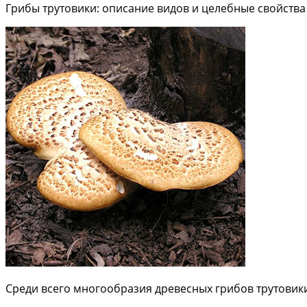
Грибы трутовики: описание видов и целебные свойства
Среди всего многообразия древесных грибов трутовик