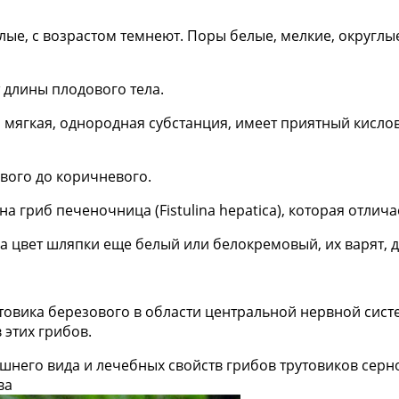
е, с возрастом темнеют. Поры белые, мелкие, округлые 
т длины плодового тела.
, мягкая, однородная субстанция, имеет приятный кислов
вого до коричневого.
 гриб печеночница (Fistulina hepatica), которая отлич
а цвет шляпки еще белый или белокремовый, их варят, д
товика березового в области центральной нервной сист
этих грибов.
шнего вида и лечебных свойств грибов трутовиков серн