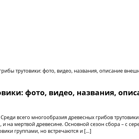
рибы трутовики: фото, видео, названия, описание внешн
вики: фото, видео, названия, опис
а Среди всего многообразия древесных грибов трутови
, и на мертвой древесине. Основной сезон сбора – с се
овики группами, но встречаются и […]