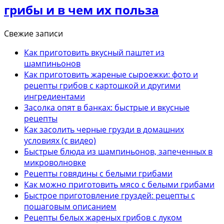
грибы и в чем их польза
Свежие записи
Как приготовить вкусный паштет из
шампиньонов
Как приготовить жареные сыроежки: фото и
рецепты грибов с картошкой и другими
ингредиентами
Засолка опят в банках: быстрые и вкусные
рецепты
Как засолить черные грузди в домашних
условиях (с видео)
Быстрые блюда из шампиньонов, запеченных в
микроволновке
Рецепты говядины с белыми грибами
Как можно приготовить мясо с белыми грибами
Быстрое приготовление груздей: рецепты с
пошаговым описанием
Рецепты белых жареных грибов с луком