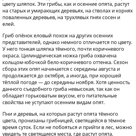
цвету шляпок. Эти грибы, как и осенние опята, растут
на старых и умирающих деревьях, на стволах и корнях
поваленных деревьев, на трухлявых пнях сосен и
елей.
Гриб опёнок еловый похож на других осенних
представителей, однако немного отличается по цвету.
У него тонкая шляпка тёмного, почти коричневого
окраса. Цилиндрическая ножка гриба охвачена
кольцом-юбочкой бело-коричневого оттенка. Сезон
сбора этих опят начинается с середины августа и
продолжается до октября, а иногда, при хорошей
тёплой погоде — до середины ноября. Хотя ценность
данного съедобного гриба невысокая, так как он
обладает горьковатым вкусом, его питательные
свойства не уступают осенним видам опят.
Пни и деревья, на которых растут опята тёмного
цвета, пронизаны грибницей, светящейся в тёмное
время суток. Если не побояться и прийти в лес, можно
увидеть те светящиеся места, где растут опята.