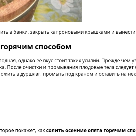
жить в банки, закрыть капроновыми крышками и вынести
у горячим способом
одная, однако её вкус стоит таких усилий. Прежде чем у
а. После очистки и промывания плодовые тела следует за
ложить в дуршлаг, промыть под краном и оставить на не
торое покажет, как
солить осенние опята горячим сп