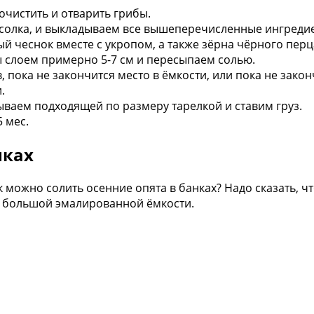
чистить и отварить грибы.
засолка, и выкладываем все вышеперечисленные ингреди
й чеснок вместе с укропом, а также зёрна чёрного перц
 слоем примерно 5-7 см и пересыпаем солью.
пока не закончится место в ёмкости, или пока не закон
.
ываем подходящей по размеру тарелкой и ставим груз.
5 мес.
нках
можно солить осенние опята в банках? Надо сказать, что
ли большой эмалированной ёмкости.