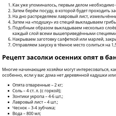
Как уже упоминалось, первым делом необходимо о
Затем берём посуду, в которой будет проходить 
На дно распределяем лавровый лист, измельчённы
Затем на «подушку» из специй выкладываем грибы
Подобным образом выкладываем несколько слоёв, 
каждый слой всеми вышеприведёнными специями
Накрываем заготовку салфеткой или марлей, закр
Отправляем закуску в тёмное место солиться на 1,
Рецепт засолки осенних опят в ба
Многие начинающие хозяйки могут интересоваться, как 
особенно, если у вас дома нет деревянной кадушки и
Опята отваренные – 2 кг;
Соль – 4 ст. л. (с горкой);
Зонтики укропа – 4-6 шт.;
Лавровый лист – 4 шт.;
Чеснок – 3-4 зубчика;
Вода – 800 мл;