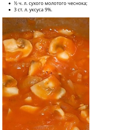
½ ч. л. сухого молотого чеснока;
3 ст. л. уксуса 9%.