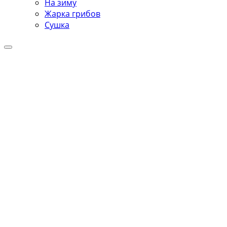
На зиму
Жарка грибов
Сушка