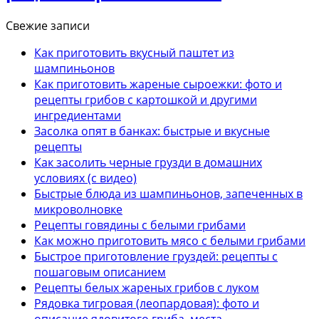
Свежие записи
Как приготовить вкусный паштет из
шампиньонов
Как приготовить жареные сыроежки: фото и
рецепты грибов с картошкой и другими
ингредиентами
Засолка опят в банках: быстрые и вкусные
рецепты
Как засолить черные грузди в домашних
условиях (с видео)
Быстрые блюда из шампиньонов, запеченных в
микроволновке
Рецепты говядины с белыми грибами
Как можно приготовить мясо с белыми грибами
Быстрое приготовление груздей: рецепты с
пошаговым описанием
Рецепты белых жареных грибов с луком
Рядовка тигровая (леопардовая): фото и