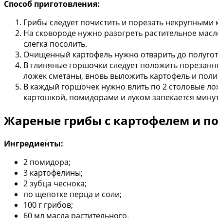
Способ приготовления:
Грибы следует почистить и порезать некрупными
На сковороде нужно разогреть растительное масло
слегка посолить.
Очищенный картофель нужно отварить до полугот
В глиняные горшочки следует положить порезанны
ложек сметаны, вновь выложить картофель и поли
В каждый горшочек нужно влить по 2 столовые лож
картошкой, помидорами и луком запекается минут 
Жареные грибы с картофелем и 
Ингредиенты:
2 помидора;
3 картофелины;
2 зубца чеснока;
по щепотке перца и соли;
100 г грибов;
60 мл масла растительного.