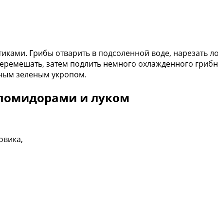
тиками. Грибы отварить в подсоленной воде, нарезать л
 перемешать, затем подлить немного охлажденного грибн
ным зеленым укропом.
 помидорами и луком
овика,