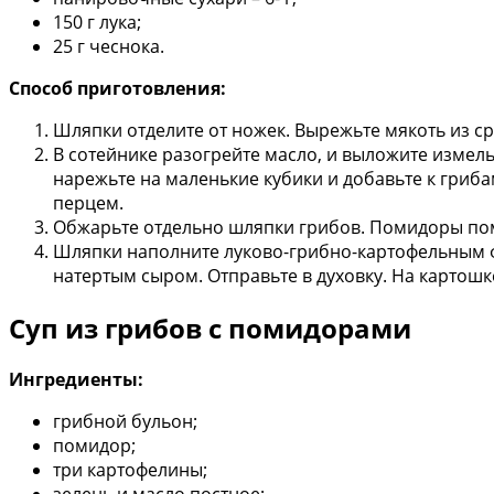
150 г лука;
25 г чеснока.
Способ приготовления:
Шляпки отделите от ножек. Вырежьте мякоть из ср
В сотейнике разогрейте масло, и выложите измель
нарежьте на маленькие кубики и добавьте к гриб
перцем.
Обжарьте отдельно шляпки грибов. Помидоры пом
Шляпки наполните луково-грибно-картофельным ф
натертым сыром. Отправьте в духовку. На картош
Суп из грибов с помидорами
Ингредиенты:
грибной бульон;
помидор;
три картофелины;