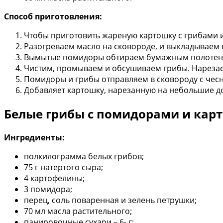
Способ приготовления:
Чтобы приготовить жареную картошку с грибами 
Разогреваем масло на сковороде, и выкладываем в
Вымытые помидоры обтираем бумажным полотенц
Чистим, промываем и обсушиваем грибы. Нарезае
Помидоры и грибы отправляем в сковороду с чес
Добавляет картошку, нарезанную на небольшие до
Белые грибы с помидорами и кар
Ингредиенты:
полкилограмма белых грибов;
75 г натертого сыра;
4 картофелины;
3 помидора;
перец, соль поваренная и зелень петрушки;
70 мл масла растительного;
панировочные сухари – 6- г;